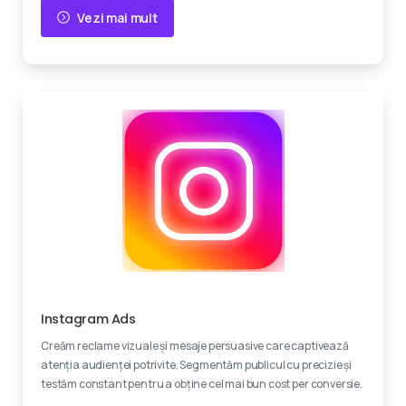
Vezi mai mult
Creativitate
Instagram Ads
Creăm reclame vizuale și mesaje persuasive care captivează
atenția audienței potrivite. Segmentăm publicul cu precizie și
testăm constant pentru a obține cel mai bun cost per conversie.