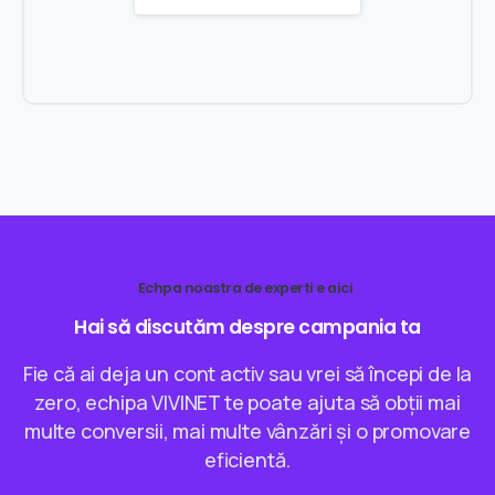
Echpa noastra de experti e aici
Hai
să
discutăm
despre
campania
ta
Fie că ai deja un cont activ sau vrei să începi de la
zero, echipa VIVINET te poate ajuta să obții mai
multe conversii, mai multe vânzări și o promovare
eficientă.