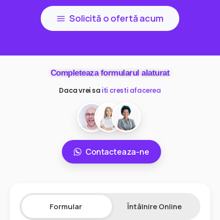
Solicită o ofertă acum
Completeaza formularul alaturat
Daca vrei sa
ai mai multi clienti
Contacteaza-ne
Formular
Întâlnire Online