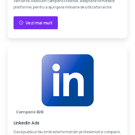
vânzările. Realizăm campanii creative, adaptate formatelor
platformei, pentru a ajunge la milioane de utilizatori activi.
Vezi mai mult
Campanii B2B
LinkedIn Ads
Dacă publicul tău țintă este format din profesioniști și companii,