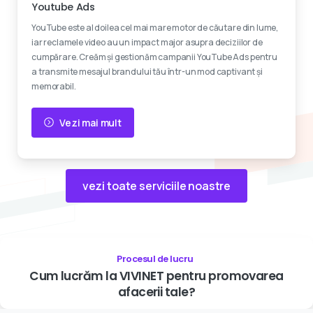
Youtube Ads
YouTube este al doilea cel mai mare motor de căutare din lume,
iar reclamele video au un impact major asupra deciziilor de
cumpărare. Creăm și gestionăm campanii YouTube Ads pentru
a transmite mesajul brandului tău într-un mod captivant și
memorabil.
Vezi mai mult
vezi toate serviciile noastre
Procesul de lucru
Cum
lucrăm
la
VIVINET
pentru
promovarea
afacerii
tale?