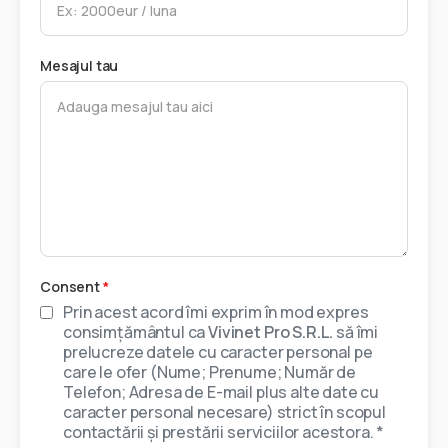
Mesajul tau
Consent
*
Prin acest acord îmi exprim în mod expres
consimțământul ca
Vivinet Pro S.R.L.
să îmi
prelucreze datele cu caracter personal pe
care le ofer (Nume; Prenume; Număr de
Telefon; Adresa de E-mail plus alte date cu
caracter personal necesare) strict în scopul
contactării și prestării serviciilor acestora. *