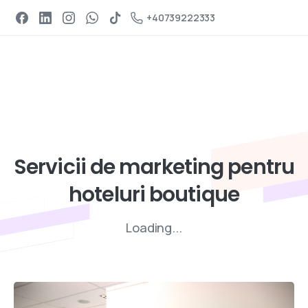
Programeaza un apel
+40739222333
Servicii de digital marketing
Servicii
de
marketing
pentru
hoteluri
boutique
Loading...