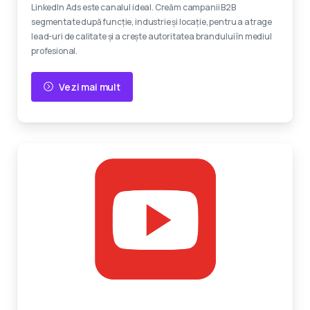
LinkedIn Ads este canalul ideal. Creăm campanii B2B
segmentate după funcție, industrie și locație, pentru a atrage
lead-uri de calitate și a crește autoritatea brandului în mediul
profesional.
Vezi mai mult
Reclame video