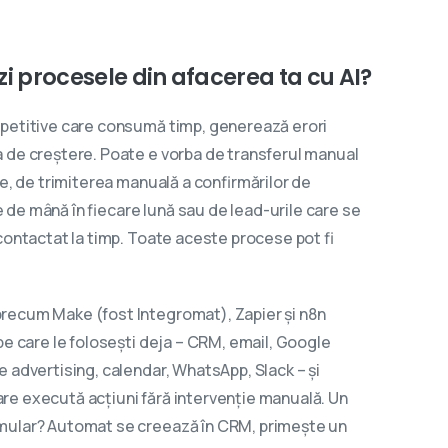
zi
procesele
din
afacerea
ta
cu
AI?
epetitive care consumă timp, generează erori
 de creștere. Poate e vorba de transferul manual
re, de trimiterea manuală a confirmărilor de
de mână în fiecare lună sau de lead-urile care se
contactat la timp. Toate aceste procese pot fi
recum Make (fost Integromat), Zapier și n8n
pe care le folosești deja – CRM, email, Google
 advertising, calendar, WhatsApp, Slack – și
re execută acțiuni fără intervenție manuală. Un
mular? Automat se creează în CRM, primește un