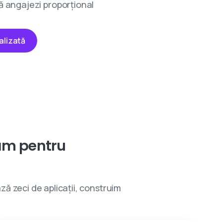
ă angajezi proporțional
alizată
ăm
pentru
ă zeci de aplicații, construim