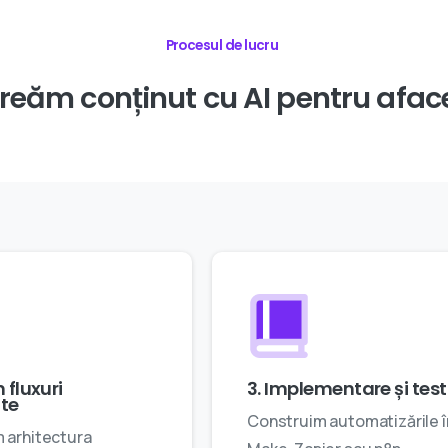
Procesul de lucru
creăm
conținut
cu
AI
pentru
afac
 fluxuri
3. Implementare și tes
te
Construim automatizările î
 arhitectura