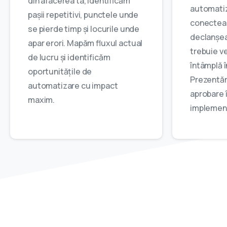
din afacerea ta, identificăm
automatiză
pașii repetitivi, punctele unde
conecteaz
se pierde timp și locurile unde
declanșea
apar erori. Mapăm fluxul actual
trebuie ve
de lucru și identificăm
întâmplă î
oportunitățile de
Prezentăm
automatizare cu impact
aprobare 
maxim.
implemen