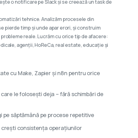
ește o notificare pe Slack și se creează un task de
omatizări tehnice. Analizăm procesele din
e pierde timp și unde apar erori, și construim
ă probleme reale. Lucrăm cu orice tip de afacere:
dicale, agenții, HoReCa, real estate, educație și
ate cu Make, Zapier și n8n pentru orice
care le folosești deja – fără schimbări de
gi pe săptămână pe procese repetitive
 crești consistența operațiunilor