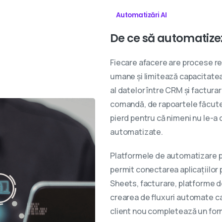
Automatizări AI
De
ce
să
automatize
Fiecare afacere are procese r
umane și limitează capacitatea
al datelor între CRM și factura
comandă, de rapoartele făcute 
pierd pentru că nimeni nu le-a 
automatizate.
Platformele de automatizare p
permit conectarea aplicațiilor 
Sheets, facturare, platforme de
crearea de fluxuri automate ca
client nou completează un for