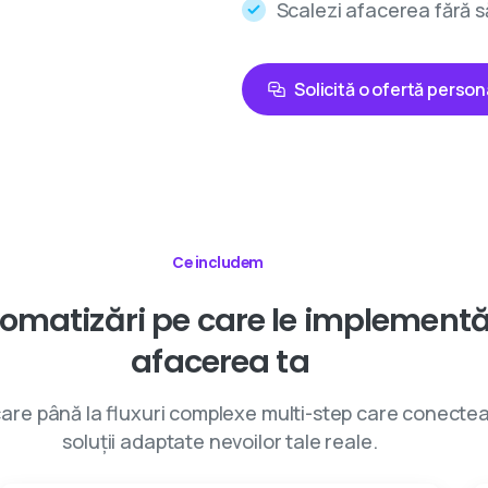
Scalezi afacerea fără s
Solicită o ofertă person
Ce includem
omatizări
pe
care
le
implement
afacerea
ta
care până la fluxuri complexe multi-step care conecteaz
soluții adaptate nevoilor tale reale.