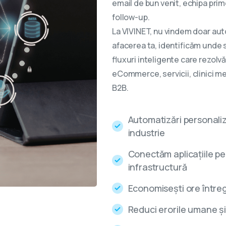
email de bun venit, echipa prim
follow-up.
La VIVINET, nu vindem doar aut
afacerea ta, identificăm unde s
fluxuri inteligente care rezolv
eCommerce, servicii, clinici me
B2B.
Automatizări personaliz
industrie
Conectăm aplicațiile pe 
infrastructură
Economisești ore între
Reduci erorile umane și