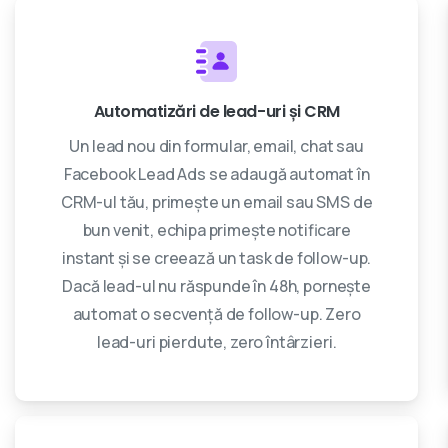
Automatizări de lead-uri și CRM
Un lead nou din formular, email, chat sau
Facebook Lead Ads se adaugă automat în
CRM-ul tău, primește un email sau SMS de
bun venit, echipa primește notificare
instant și se creează un task de follow-up.
Dacă lead-ul nu răspunde în 48h, pornește
automat o secvență de follow-up. Zero
lead-uri pierdute, zero întârzieri.