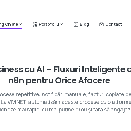
ing Online
Portofoliu
Blog
Contact
Automatizări AI
siness
cu
AI
–
Fluxuri
Inteligente
n8n
pentru
Orice
Afacere
ocese repetitive: notificări manuale, facturi copiate d
el? La VIVINET, automatizăm aceste procese cu platform
ioneze mai rapid, cu mai puține erori și fără să angajez