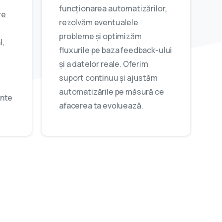
funcționarea automatizărilor,
re
rezolvăm eventualele
probleme și optimizăm
l,
fluxurile pe baza feedback-ului
și a datelor reale. Oferim
suport continuu și ajustăm
automatizările pe măsură ce
inte
afacerea ta evoluează.