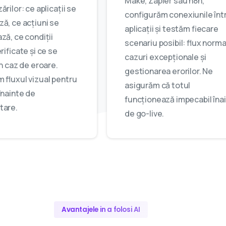
Make, Zapier sau n8n,
rilor: ce aplicații se
configurăm conexiunile înt
ă, ce acțiuni se
aplicații și testăm fiecare
ză, ce condiții
scenariu posibil: flux norma
rificate și ce se
cazuri excepționale și
n caz de eroare.
gestionarea erorilor. Ne
 fluxul vizual pentru
asigurăm că totul
înainte de
funcționează impecabil îna
tare.
de go-live.
Avantajele in a folosi AI