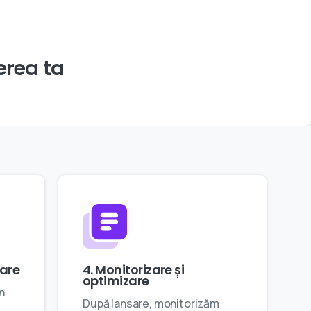
erea
ta
tare
4. Monitorizare și
optimizare
n
După lansare, monitorizăm