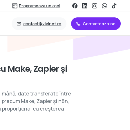
Programeaza un apel
contact@vivinet.ro
Contacteaza-ne
cu
Make,
Zapier
și
e mână, date transferate între
e precum Make, Zapier și n8n,
i proporțional cu creșterea.