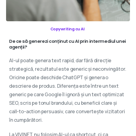
Copywriting cu AI
De
ce
să
generezi
conținut
cu
AI
prin
intermediul
unei
agenții?
AI-ul poate genera text rapid, dar fără direcție
strategică, rezultatul este generic și neconvingător.
Oricine poate deschide ChatGPT și genera o
descriere de produs. Diferența este între un text
generic pe care Google îl ignoră și un text optimizat
SEO, scris pe tonul brandului, cu beneficii clare și
call-to-action persuasiv, care convertește vizitatori
în cumpărători.
La VIVINET, nu folosim AI-ul ca shortcut, ci ca