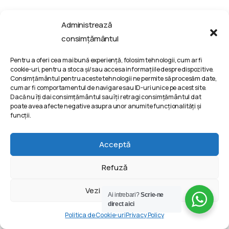
Despre noi
Administrează
Blog
consimțământul
Joburi in digital marketing
Contact
Pentru a oferi cea mai bună experiență, folosim tehnologii, cum ar fi
cookie-uri, pentru a stoca și/sau accesa informațiile despre dispozitive.
Consimțământul pentru aceste tehnologii ne permite să procesăm date,
cum ar fi comportamentul de navigare sau ID-uri unice pe acest site.
Informatii companie
Dacă nu îți dai consimțământul sau îți retragi consimțământul dat
poate avea afecte negative asupra unor anumite funcționalități și
VIVINET PRO SRL
funcții.
Bd. Metalurgiei 132, Bucharest, Romania
Acceptă
contact @ vivinet .ro
Refuză
Discuta cu un consultant
Vezi preferințele
Ai intrebari?
Scrie-ne
direct aici
Termeni si conditii
Politica de Cookie-uri
Privacy Policy