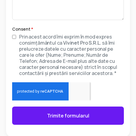
Consent
*
Prin acest acord îmi exprim în mod expres
consimțământul ca
Vivinet Pro S.R.L.
să îmi
prelucreze datele cu caracter personal pe
care le ofer (Nume; Prenume; Număr de
Telefon; Adresa de E-mail plus alte date cu
caracter personal necesare) strict în scopul
contactării și prestării serviciilor acestora. *
Trimite formularul