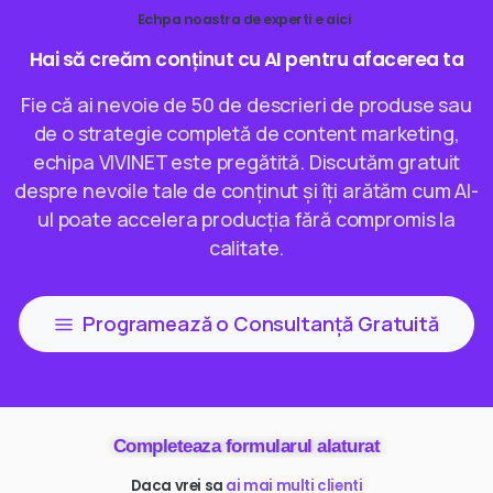
Echpa noastra de experti e aici
Hai
să
creăm
conținut
cu
AI
pentru
afacerea
ta
Fie că ai nevoie de 50 de descrieri de produse sau
de o strategie completă de content marketing,
echipa VIVINET este pregătită. Discutăm gratuit
despre nevoile tale de conținut și îți arătăm cum AI-
ul poate accelera producția fără compromis la
calitate.
Programează o Consultanță Gratuită
Completeaza formularul alaturat
Daca vrei sa
lucrezi cu noi