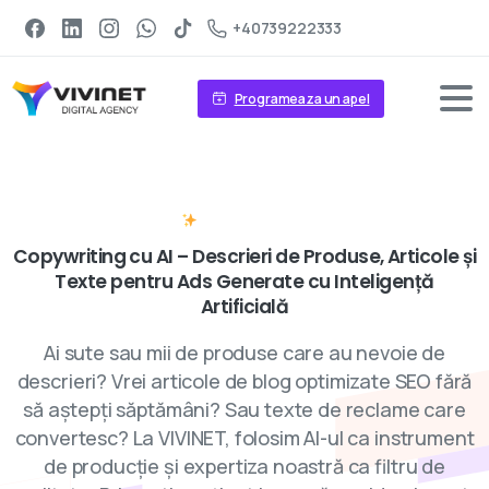
+40739222333
Programeaza un apel
AI Copywriting
Copywriting
cu
AI
–
Descrieri
de
Produse,
Articole
și
Texte
pentru
Ads
Generate
cu
Inteligență
Artificială
Ai sute sau mii de produse care au nevoie de
descrieri? Vrei articole de blog optimizate SEO fără
să aștepți săptămâni? Sau texte de reclame care
convertesc? La VIVINET, folosim AI-ul ca instrument
de producție și expertiza noastră ca filtru de