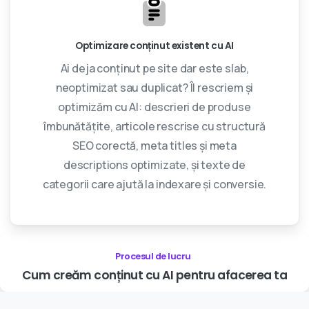
Optimizare conținut existent cu AI
Ai deja conținut pe site dar este slab,
neoptimizat sau duplicat? Îl rescriem și
optimizăm cu AI: descrieri de produse
îmbunătățite, articole rescrise cu structură
SEO corectă, meta titles și meta
descriptions optimizate, și texte de
categorii care ajută la indexare și conversie.
Procesul de lucru
Cum
creăm
conținut
cu
AI
pentru
afacerea
ta