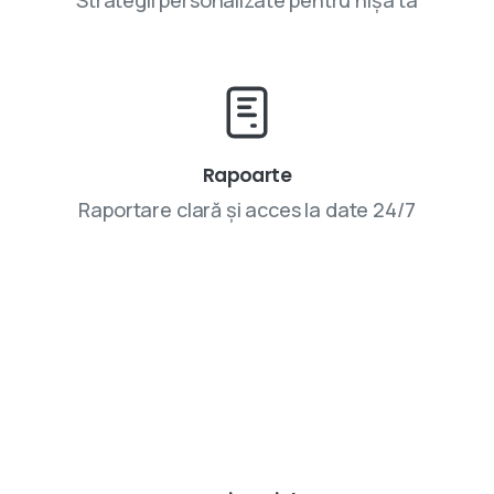
Strategii personalizate pentru nișa ta
Rapoarte
Raportare clară și acces la date 24/7
Parteneriatele cu VIVINET aduc rezultate