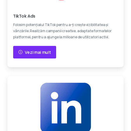
Devino viral
TikTok Ads
Folosim potențialul TikTok pentru a-ți crește vizibilitatea și
vânzările. Realizăm campanii creative, adaptate formatelor
platformei, pentru a ajunge la milioane de utilizatori activi.
Vezi mai mult