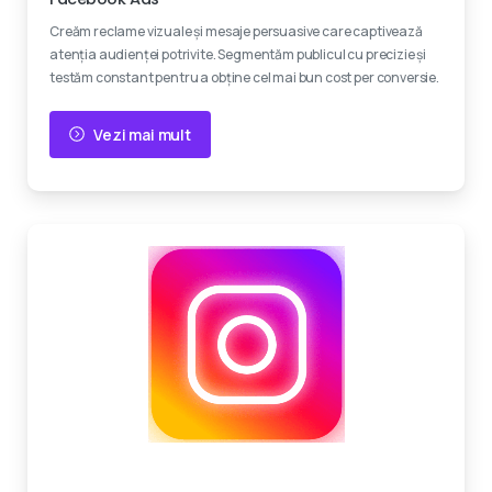
Creăm reclame vizuale și mesaje persuasive care captivează
atenția audienței potrivite. Segmentăm publicul cu precizie și
testăm constant pentru a obține cel mai bun cost per conversie.
Vezi mai mult
Creativitate