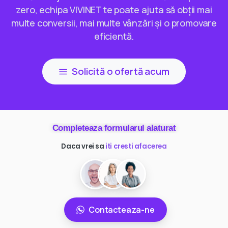
zero, echipa VIVINET te poate ajuta să obții mai
multe conversii, mai multe vânzări și o promovare
eficientă.
Solicită o ofertă acum
Completeaza formularul alaturat
Daca vrei sa
ai mai multi clienti
Contacteaza-ne