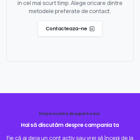
in cel mai scurt timp. Alege oricare dintre
metodele preferate de contact.
Contacteaza-ne
Echpa noastra de experti e aici
Hai
să
discutăm
despre
campania
ta
Fie că ai deja un cont activ sau vrei să începi de la