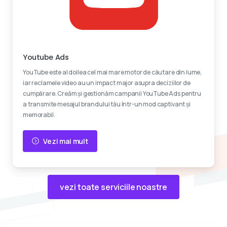
Reclame video
Youtube Ads
YouTube este al doilea cel mai mare motor de căutare din lume,
iar reclamele video au un impact major asupra deciziilor de
cumpărare. Creăm și gestionăm campanii YouTube Ads pentru
a transmite mesajul brandului tău într-un mod captivant și
memorabil.
Vezi mai mult
vezi toate serviciile noastre