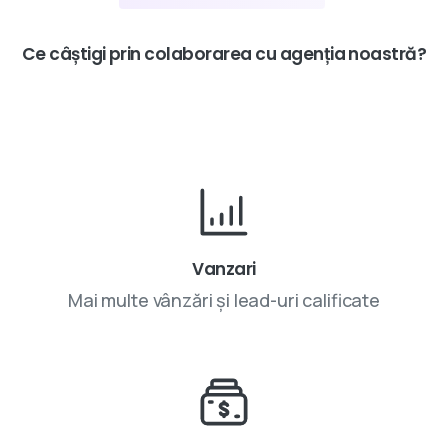
Ce
câștigi
prin
colaborarea
cu
agenția
noastră?
Vanzari
Mai multe vânzări și lead-uri calificate