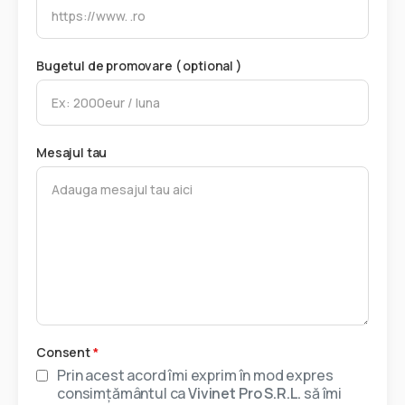
Bugetul de promovare ( optional )
Mesajul tau
Consent
*
Prin acest acord îmi exprim în mod expres
consimțământul ca
Vivinet Pro S.R.L.
să îmi