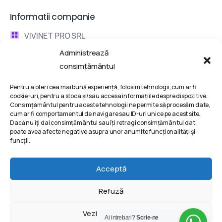
Informatii companie
VIVINET PRO SRL
Administrează
Bd. Metalurgiei 132, Bucharest, Romania
consimțământul
contact @ vivinet .ro
Pentru a oferi cea mai bună experiență, folosim tehnologii, cum ar fi
cookie-uri, pentru a stoca și/sau accesa informațiile despre dispozitive.
Discuta cu un consultant
Consimțământul pentru aceste tehnologii ne permite să procesăm date,
cum ar fi comportamentul de navigare sau ID-uri unice pe acest site.
Dacă nu îți dai consimțământul sau îți retragi consimțământul dat
Termeni si conditii
poate avea afecte negative asupra unor anumite funcționalități și
funcții.
Politica de Confidentialitate
Politica de Cookie-uri
Acceptă
Refuză
2025 | VIVINET PRO SRL © All rights reserved @ Powered
Vezi preferințele
Ai intrebari?
Scrie-ne