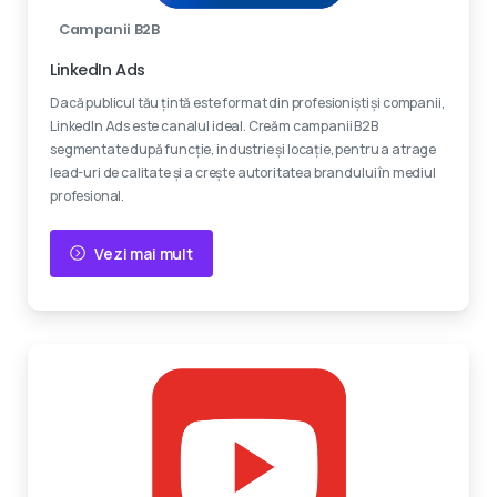
Campanii B2B
LinkedIn Ads
Dacă publicul tău țintă este format din profesioniști și companii,
LinkedIn Ads este canalul ideal. Creăm campanii B2B
segmentate după funcție, industrie și locație, pentru a atrage
lead-uri de calitate și a crește autoritatea brandului în mediul
profesional.
Vezi mai mult