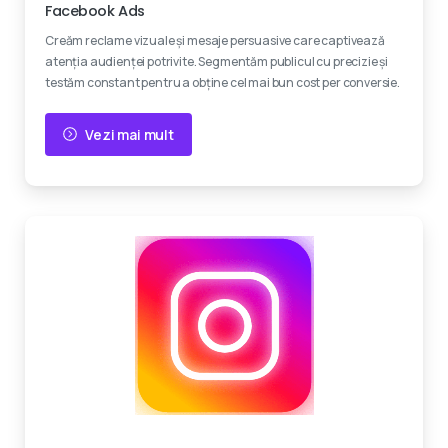
Facebook Ads
Creăm reclame vizuale și mesaje persuasive care captivează
atenția audienței potrivite. Segmentăm publicul cu precizie și
testăm constant pentru a obține cel mai bun cost per conversie.
Vezi mai mult
Creativitate