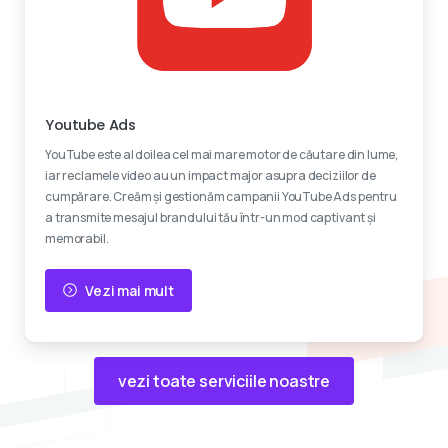
Reclame video
Youtube Ads
YouTube este al doilea cel mai mare motor de căutare din lume,
iar reclamele video au un impact major asupra deciziilor de
cumpărare. Creăm și gestionăm campanii YouTube Ads pentru
a transmite mesajul brandului tău într-un mod captivant și
memorabil.
Vezi mai mult
vezi toate serviciile noastre