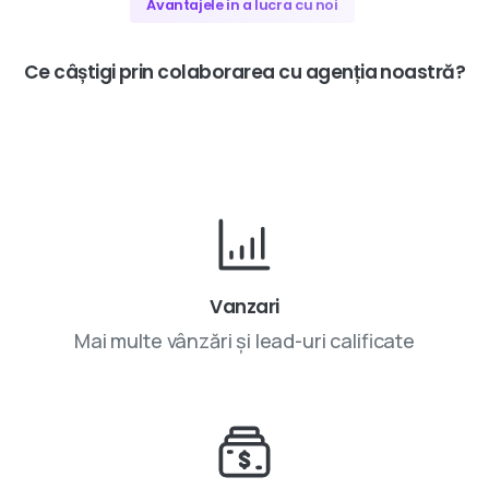
Avantajele in a lucra cu noi
Ce
câștigi
prin
colaborarea
cu
agenția
noastră?
Vanzari
Mai multe vânzări și lead-uri calificate