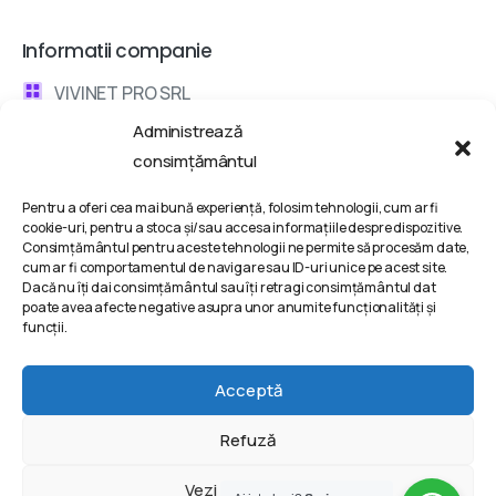
Informatii companie
VIVINET PRO SRL
Administrează
Bd. Metalurgiei 132, Bucharest, Romania
consimțământul
contact @ vivinet .ro
Pentru a oferi cea mai bună experiență, folosim tehnologii, cum ar fi
cookie-uri, pentru a stoca și/sau accesa informațiile despre dispozitive.
Discuta cu un consultant
Consimțământul pentru aceste tehnologii ne permite să procesăm date,
cum ar fi comportamentul de navigare sau ID-uri unice pe acest site.
Dacă nu îți dai consimțământul sau îți retragi consimțământul dat
Termeni si conditii
poate avea afecte negative asupra unor anumite funcționalități și
funcții.
Politica de Confidentialitate
Politica de Cookie-uri
Acceptă
Refuză
2025 | VIVINET PRO SRL © All rights reserved @ Powered
Vezi preferințele