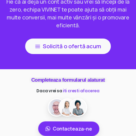
Fie că ai deja un cont activ sau vrei să începi de la
zero, echipa VIVINET te poate ajuta să obții mai
multe conversii, mai multe vânzări și o promovare
eficientă.
Solicită o ofertă acum
Completeaza formularul alaturat
Daca vrei sa
ai mai multi clienti
Contacteaza-ne