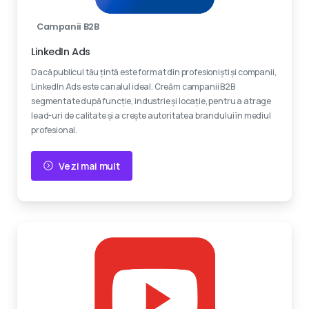
Campanii B2B
LinkedIn Ads
Dacă publicul tău țintă este format din profesioniști și companii,
LinkedIn Ads este canalul ideal. Creăm campanii B2B
segmentate după funcție, industrie și locație, pentru a atrage
lead-uri de calitate și a crește autoritatea brandului în mediul
profesional.
Vezi mai mult