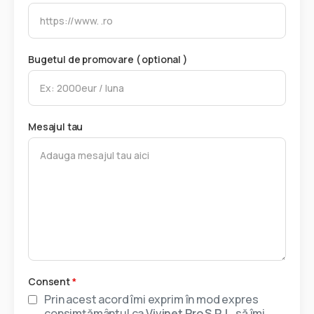
Bugetul de promovare ( optional )
Mesajul tau
Consent
*
Prin acest acord îmi exprim în mod expres
consimțământul ca
Vivinet Pro S.R.L.
să îmi