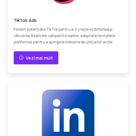
Devino viral
TikTok Ads
Folosim potențialul TikTok pentru a-ți crește vizibilitatea și
vânzările. Realizăm campanii creative, adaptate formatelor
platformei, pentru a ajunge la milioane de utilizatori activi.
Vezi mai mult