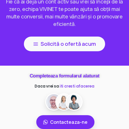
Fie că ai deja un cont activ sau vrei să începi de la
zero, echipa VIVINET te poate ajuta să obții mai
multe conversii, mai multe vânzări și o promovare
eficientă.
Solicită o ofertă acum
Completeaza formularul alaturat
Daca vrei sa
ai mai multi clienti
Contacteaza-ne