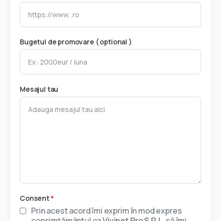
Bugetul de promovare ( optional )
Mesajul tau
Consent
*
Prin acest acord îmi exprim în mod expres
consimțământul ca
Vivinet Pro S.R.L.
să îmi