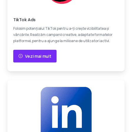
Devino viral
TikTok Ads
Folosim potențialul TikTok pentru a-ți crește vizibilitatea și
vânzările. Realizăm campanii creative, adaptate formatelor
platformei, pentru a ajunge la milioane de utilizatori activi.
Vezi mai mult