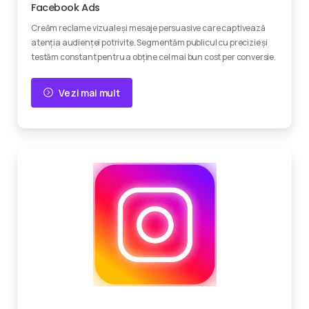
Facebook Ads
Creăm reclame vizuale și mesaje persuasive care captivează
atenția audienței potrivite. Segmentăm publicul cu precizie și
testăm constant pentru a obține cel mai bun cost per conversie.
Vezi mai mult
Creativitate