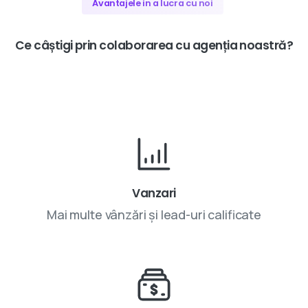
Avantajele in a lucra cu noi
Ce
câștigi
prin
colaborarea
cu
agenția
noastră?
Vanzari
Mai multe vânzări și lead-uri calificate