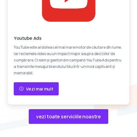
Reclame video
Youtube Ads
YouTube este al doilea cel mai mare motor de căutare din lume,
iar reclamele video au un impact major asupra deciziilor de
cumpărare. Creăm și gestionăm campanii YouTube Ads pentru
a transmite mesajul brandului tău într-un mod captivant și
memorabil.
Vezi mai mult
vezi toate serviciile noastre