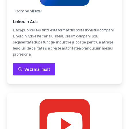
Campanii B2B
LinkedIn Ads
Dacă publicul tău țintă este format din profesioniști și companii,
LinkedIn Ads este canalul ideal. Creăm campanii B2B
segmentate după funcție, industrie și locație, pentru a atrage
lead-uri de calitate și a crește autoritatea brandului în mediul
profesional.
Vezi mai mult