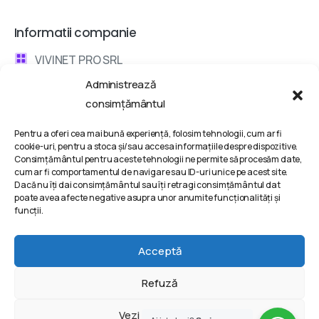
Informatii companie
VIVINET PRO SRL
Administrează
Bd. Metalurgiei 132, Bucharest, Romania
consimțământul
contact @ vivinet .ro
Pentru a oferi cea mai bună experiență, folosim tehnologii, cum ar fi
cookie-uri, pentru a stoca și/sau accesa informațiile despre dispozitive.
Discuta cu un consultant
Consimțământul pentru aceste tehnologii ne permite să procesăm date,
cum ar fi comportamentul de navigare sau ID-uri unice pe acest site.
Dacă nu îți dai consimțământul sau îți retragi consimțământul dat
Termeni si conditii
poate avea afecte negative asupra unor anumite funcționalități și
funcții.
Politica de Confidentialitate
Politica de Cookie-uri
Acceptă
Refuză
2025 | VIVINET PRO SRL © All rights reserved @ Powered
Vezi preferințele