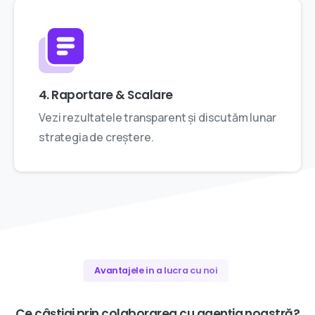
4. Raportare & Scalare
Vezi rezultatele transparent și discutăm lunar
strategia de creștere.
Avantajele in a lucra cu noi
Ce
câștigi
prin
colaborarea
cu
agenția
noastră?