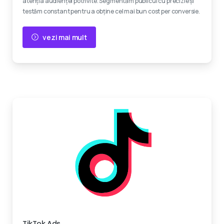
atenția audienței potrivite. Segmentăm publicul cu precizie și
testăm constant pentru a obține cel mai bun cost per conversie.
vezi mai mult
Devino viral
TikTok Ads