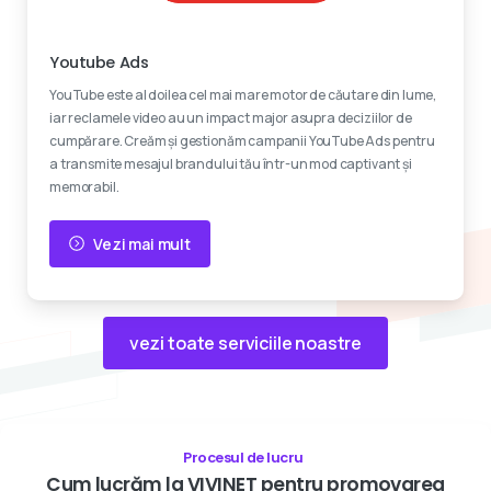
Reclame video
Youtube Ads
YouTube este al doilea cel mai mare motor de căutare din lume,
iar reclamele video au un impact major asupra deciziilor de
cumpărare. Creăm și gestionăm campanii YouTube Ads pentru
a transmite mesajul brandului tău într-un mod captivant și
memorabil.
Vezi mai mult
vezi toate serviciile noastre
Procesul de lucru
Cum
lucrăm
la
VIVINET
pentru
promovarea