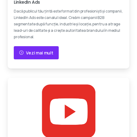
LinkedIn Ads
Dacă publicul tău țintă este format din profesioniști și companii,
LinkedIn Ads este canalul ideal. Creăm campanii B2B
segmentate după funcție, industrie și locație, pentru a atrage
lead-uri de calitate și a crește autoritatea brandului în mediul
profesional.
Vezi mai mult