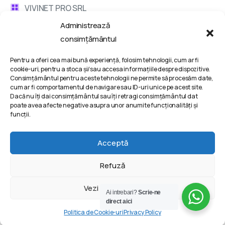
VIVINET PRO SRL
Administrează
Bd. Metalurgiei 132, Bucharest, Romania
consimțământul
contact @ vivinet .ro
Pentru a oferi cea mai bună experiență, folosim tehnologii, cum ar fi
cookie-uri, pentru a stoca și/sau accesa informațiile despre dispozitive.
Discuta cu un consultant
Consimțământul pentru aceste tehnologii ne permite să procesăm date,
cum ar fi comportamentul de navigare sau ID-uri unice pe acest site.
Dacă nu îți dai consimțământul sau îți retragi consimțământul dat
Termeni si conditii
poate avea afecte negative asupra unor anumite funcționalități și
funcții.
Politica de Confidentialitate
Politica de Cookie-uri
Acceptă
Refuză
2025 | VIVINET PRO SRL © All rights reserved @ Powered
Vezi preferințele
Ai intrebari?
Scrie-ne
by
VIVINET – Digital agency
®
direct aici
Politica de Cookie-uri
Privacy Policy