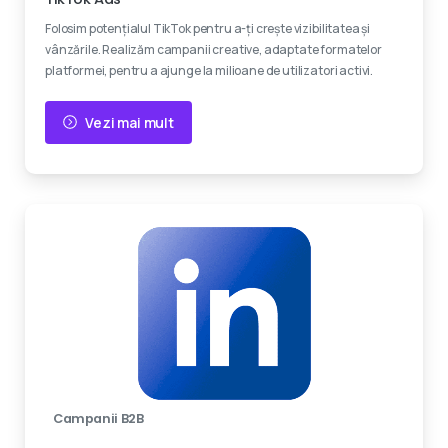
Folosim potențialul TikTok pentru a-ți crește vizibilitatea și
vânzările. Realizăm campanii creative, adaptate formatelor
platformei, pentru a ajunge la milioane de utilizatori activi.
Vezi mai mult
Campanii B2B