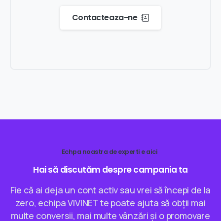
Contacteaza-ne
Echpa noastra de experti e aici
Hai
să
discutăm
despre
campania
ta
Fie că ai deja un cont activ sau vrei să începi de la
zero, echipa VIVINET te poate ajuta să obții mai
multe conversii, mai multe vânzări și o promovare