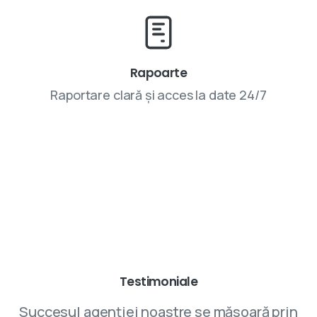
Rapoarte
Raportare clară și acces la date 24/7
Parteneriatele cu VIVINET aduc rezultate
Testimoniale
Succesul agenției noastre se măsoară prin