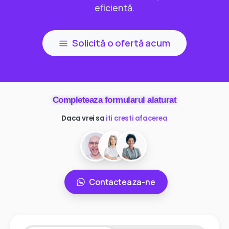
eficientă.
Solicită o ofertă acum
Completeaza formularul alaturat
Daca vrei sa
ai mai multi clienti
Contacteaza-ne