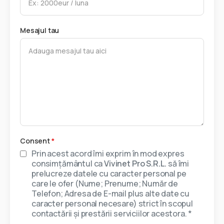
Mesajul tau
Consent
*
Prin acest acord îmi exprim în mod expres
consimțământul ca
Vivinet Pro S.R.L.
să îmi
prelucreze datele cu caracter personal pe
care le ofer (Nume; Prenume; Număr de
Telefon; Adresa de E-mail plus alte date cu
caracter personal necesare) strict în scopul
contactării și prestării serviciilor acestora. *