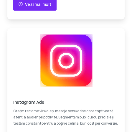
Vezi mai mult
Creativitate
Instagram Ads
Creăm reclame vizuale și mesaje persuasive care captivează
atenția audienței potrivite. Segmentăm publicul cu precizie și
testăm constant pentru a obține cel mai bun cost per conversie.