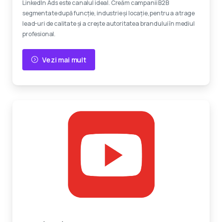
LinkedIn Ads este canalul ideal. Creăm campanii B2B
segmentate după funcție, industrie și locație, pentru a atrage
lead-uri de calitate și a crește autoritatea brandului în mediul
profesional.
Vezi mai mult
Reclame video