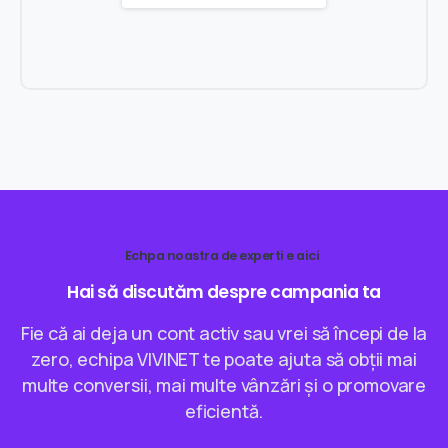
Echpa noastra de experti e aici
Hai
să
discutăm
despre
campania
ta
Fie că ai deja un cont activ sau vrei să începi de la
zero, echipa VIVINET te poate ajuta să obții mai
multe conversii, mai multe vânzări și o promovare
eficientă.