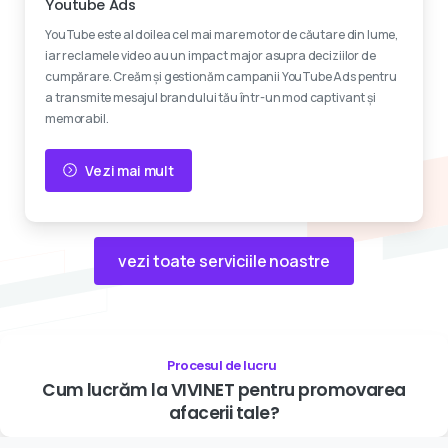
Youtube Ads
YouTube este al doilea cel mai mare motor de căutare din lume,
iar reclamele video au un impact major asupra deciziilor de
cumpărare. Creăm și gestionăm campanii YouTube Ads pentru
a transmite mesajul brandului tău într-un mod captivant și
memorabil.
Vezi mai mult
vezi toate serviciile noastre
Procesul de lucru
Cum
lucrăm
la
VIVINET
pentru
promovarea
afacerii
tale?