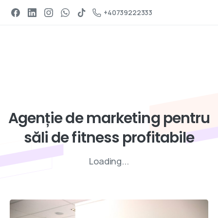
Programeaza un apel
+40739222333
Servicii de digital marketing
Agenție
de
marketing
pentru
săli
de
fitness
profitabile
Loading...