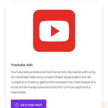
Reclame video
Youtube Ads
YouTube este al doilea cel mai mare motor de căutare din lume,
iar reclamele video au un impact major asupra deciziilor de
cumpărare. Creăm și gestionăm campanii YouTube Ads pentru
a transmite mesajul brandului tău într-un mod captivant și
memorabil.
Vezi mai mult