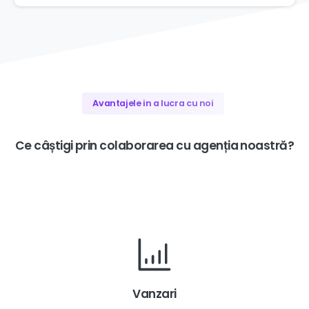
Avantajele in a lucra cu noi
Ce
câștigi
prin
colaborarea
cu
agenția
noastră?
Vanzari