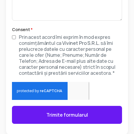
Consent
*
Prin acest acord îmi exprim în mod expres
consimțământul ca
Vivinet Pro S.R.L.
să îmi
prelucreze datele cu caracter personal pe
care le ofer (Nume; Prenume; Număr de
Telefon; Adresa de E-mail plus alte date cu
caracter personal necesare) strict în scopul
contactării și prestării serviciilor acestora. *
Trimite formularul