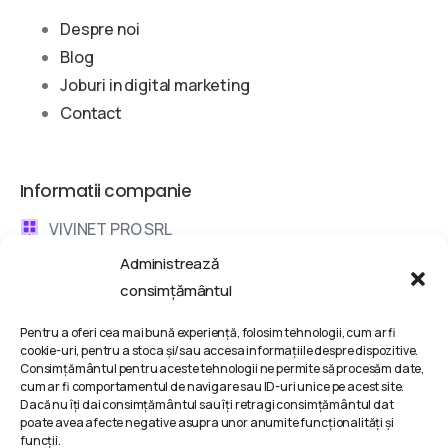
Despre noi
Blog
Joburi in digital marketing
Contact
Informatii companie
VIVINET PRO SRL
Administrează
Bd. Metalurgiei 132, Bucharest, Romania
consimțământul
contact @ vivinet .ro
Pentru a oferi cea mai bună experiență, folosim tehnologii, cum ar fi
cookie-uri, pentru a stoca și/sau accesa informațiile despre dispozitive.
Discuta cu un consultant
Consimțământul pentru aceste tehnologii ne permite să procesăm date,
cum ar fi comportamentul de navigare sau ID-uri unice pe acest site.
Dacă nu îți dai consimțământul sau îți retragi consimțământul dat
Termeni si conditii
poate avea afecte negative asupra unor anumite funcționalități și
funcții.