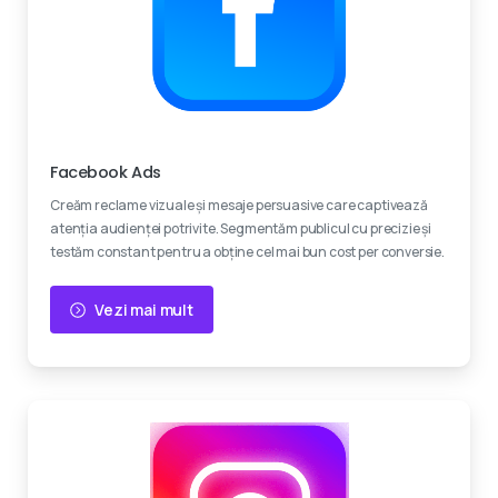
Experti certificati
Facebook Ads
Creăm reclame vizuale și mesaje persuasive care captivează
atenția audienței potrivite. Segmentăm publicul cu precizie și
testăm constant pentru a obține cel mai bun cost per conversie.
Vezi mai mult