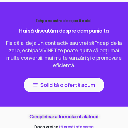
Echpa noastra de experti e aici
Hai
să
discutăm
despre
campania
ta
Fie că ai deja un cont activ sau vrei să începi de la
zero, echipa VIVINET te poate ajuta să obții mai
multe conversii, mai multe vânzări și o promovare
eficientă.
Solicită o ofertă acum
Completeaza formularul alaturat
Daca vrei sa
ai mai multi clienti