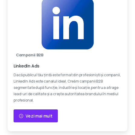
Campanii B2B
LinkedIn Ads
Dacă publicul tău țintă este format din profesioniști și companii,
LinkedIn Ads este canalul ideal. Creăm campanii B2B
segmentate după funcție, industrie și locație, pentru a atrage
lead-uri de calitate și a crește autoritatea brandului în mediul
profesional.
Vezi mai mult