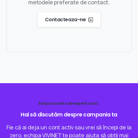
metodele preferate de contact.
Contacteaza-ne
Echpa noastra de experti e aici
Hai
să
discutăm
despre
campania
ta
Fie că ai deja un cont activ sau vrei să începi de la
zero, echipa VIVINET te poate ajuta să obții mai