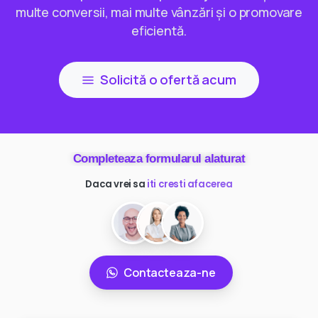
multe conversii, mai multe vânzări și o promovare
eficientă.
Solicită o ofertă acum
Completeaza formularul alaturat
Daca vrei sa
ai mai multi clienti
Contacteaza-ne