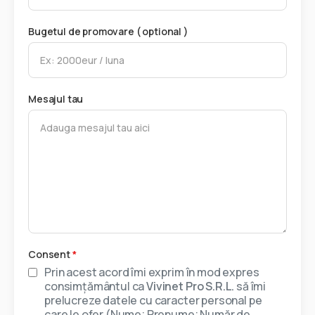
Bugetul de promovare ( optional )
Mesajul tau
Consent
*
Prin acest acord îmi exprim în mod expres
consimțământul ca
Vivinet Pro S.R.L.
să îmi
prelucreze datele cu caracter personal pe
care le ofer (Nume; Prenume; Număr de