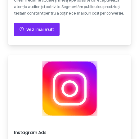
Creăm reclame vizuale și mesaje persuasive care captivează
atenția audienței potrivite. Segmentăm publicul cu precizie și
testăm constant pentru a obține cel mai bun cost per conversie.
Vezi mai mult
Creativitate
Instagram Ads