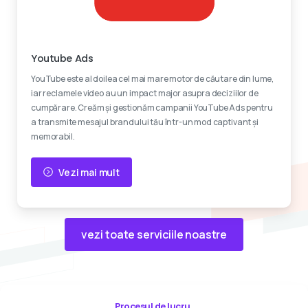
Reclame video
Youtube Ads
YouTube este al doilea cel mai mare motor de căutare din lume,
iar reclamele video au un impact major asupra deciziilor de
cumpărare. Creăm și gestionăm campanii YouTube Ads pentru
a transmite mesajul brandului tău într-un mod captivant și
memorabil.
Vezi mai mult
vezi toate serviciile noastre
Procesul de lucru