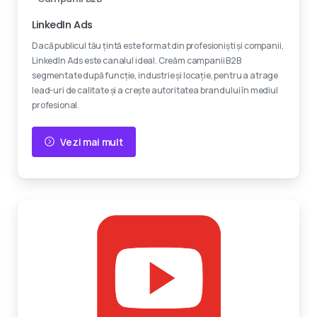
LinkedIn Ads
Dacă publicul tău țintă este format din profesioniști și companii,
LinkedIn Ads este canalul ideal. Creăm campanii B2B
segmentate după funcție, industrie și locație, pentru a atrage
lead-uri de calitate și a crește autoritatea brandului în mediul
profesional.
Vezi mai mult