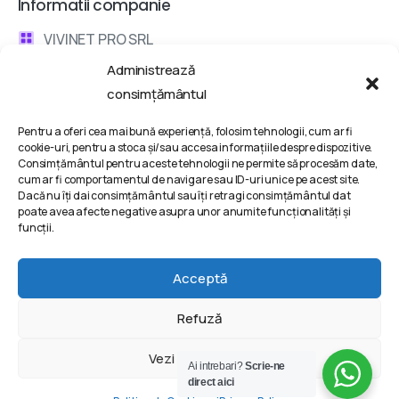
Informatii companie
VIVINET PRO SRL
Administrează
Bd. Metalurgiei 132, Bucharest, Romania
consimțământul
contact @ vivinet .ro
Pentru a oferi cea mai bună experiență, folosim tehnologii, cum ar fi
cookie-uri, pentru a stoca și/sau accesa informațiile despre dispozitive.
Discuta cu un consultant
Consimțământul pentru aceste tehnologii ne permite să procesăm date,
cum ar fi comportamentul de navigare sau ID-uri unice pe acest site.
Dacă nu îți dai consimțământul sau îți retragi consimțământul dat
Termeni si conditii
poate avea afecte negative asupra unor anumite funcționalități și
funcții.
Politica de Confidentialitate
Politica de Cookie-uri
Acceptă
Refuză
2025 | VIVINET PRO SRL © All rights reserved @ Powered
Vezi preferințele
Ai intrebari?
Scrie-ne
by
VIVINET – Digital agency
®
direct aici