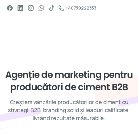
Programeaza un apel
+40739222333
Servicii de digital marketing
Agenție
de
marketing
pentru
producători
de
ciment
B2B
Creștem vânzările producătorilor de ciment cu
strategii B2B, branding solid și leaduri calificate,
livrând rezultate măsurabile.