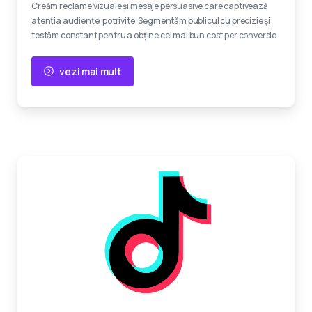
Creăm reclame vizuale și mesaje persuasive care captivează
atenția audienței potrivite. Segmentăm publicul cu precizie și
testăm constant pentru a obține cel mai bun cost per conversie.
vezi mai mult
Devino viral