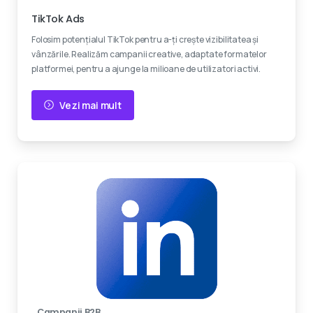
TikTok Ads
Folosim potențialul TikTok pentru a-ți crește vizibilitatea și
vânzările. Realizăm campanii creative, adaptate formatelor
platformei, pentru a ajunge la milioane de utilizatori activi.
Vezi mai mult
Campanii B2B