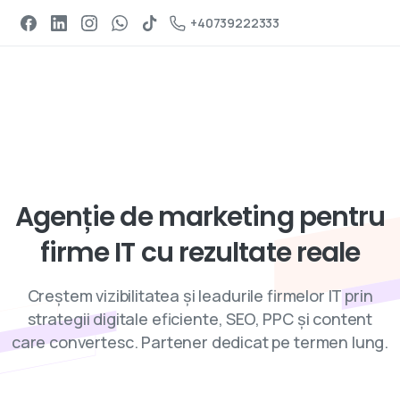
Programeaza un apel
+40739222333
Servicii de digital marketing
Agenție
de
marketing
pentru
firme
IT
cu
rezultate
reale
Creștem vizibilitatea și leadurile firmelor IT prin
strategii digitale eficiente, SEO, PPC și content
care convertesc. Partener dedicat pe termen lung.