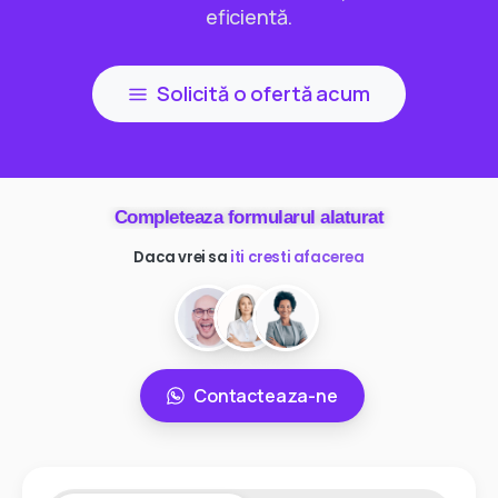
eficientă.
Solicită o ofertă acum
Completeaza formularul alaturat
Daca vrei sa
ai mai multi clienti
Contacteaza-ne