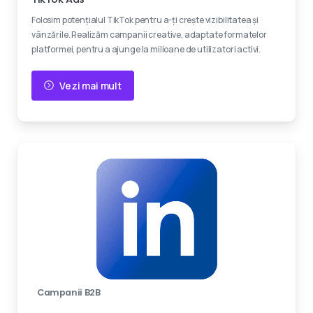
Folosim potențialul TikTok pentru a-ți crește vizibilitatea și
vânzările. Realizăm campanii creative, adaptate formatelor
platformei, pentru a ajunge la milioane de utilizatori activi.
Vezi mai mult
Campanii B2B