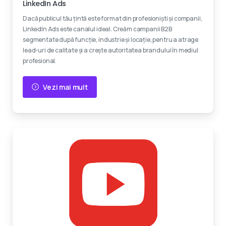
LinkedIn Ads
Dacă publicul tău țintă este format din profesioniști și companii,
LinkedIn Ads este canalul ideal. Creăm campanii B2B
segmentate după funcție, industrie și locație, pentru a atrage
lead-uri de calitate și a crește autoritatea brandului în mediul
profesional.
Vezi mai mult