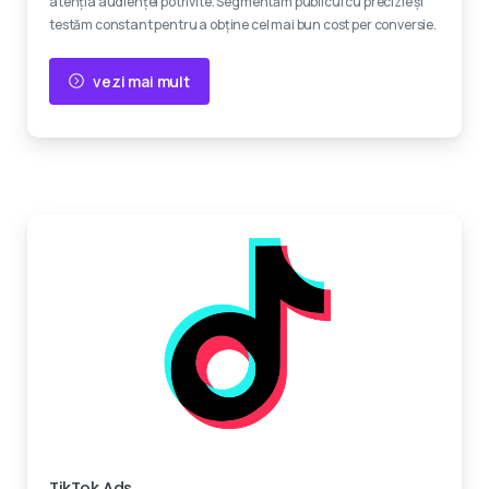
atenția audienței potrivite. Segmentăm publicul cu precizie și
testăm constant pentru a obține cel mai bun cost per conversie.
vezi mai mult
Devino viral
TikTok Ads