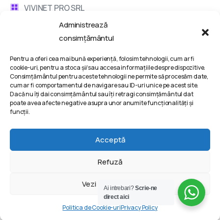
VIVINET PRO SRL
Administrează
Bd. Metalurgiei 132, Bucharest, Romania
consimțământul
contact @ vivinet .ro
Pentru a oferi cea mai bună experiență, folosim tehnologii, cum ar fi
cookie-uri, pentru a stoca și/sau accesa informațiile despre dispozitive.
Discuta cu un consultant
Consimțământul pentru aceste tehnologii ne permite să procesăm date,
cum ar fi comportamentul de navigare sau ID-uri unice pe acest site.
Dacă nu îți dai consimțământul sau îți retragi consimțământul dat
Termeni si conditii
poate avea afecte negative asupra unor anumite funcționalități și
funcții.
Politica de Confidentialitate
Politica de Cookie-uri
Acceptă
Refuză
2025 | VIVINET PRO SRL © All rights reserved @ Powered
Vezi preferințele
Ai intrebari?
Scrie-ne
by
VIVINET – Digital agency
®
direct aici
Politica de Cookie-uri
Privacy Policy