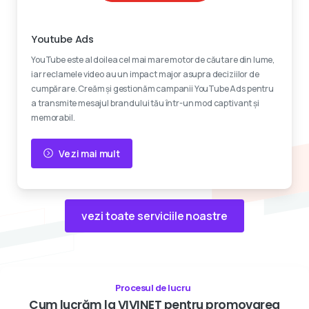
Reclame video
Youtube Ads
YouTube este al doilea cel mai mare motor de căutare din lume,
iar reclamele video au un impact major asupra deciziilor de
cumpărare. Creăm și gestionăm campanii YouTube Ads pentru
a transmite mesajul brandului tău într-un mod captivant și
memorabil.
Vezi mai mult
vezi toate serviciile noastre
Procesul de lucru
Cum
lucrăm
la
VIVINET
pentru
promovarea