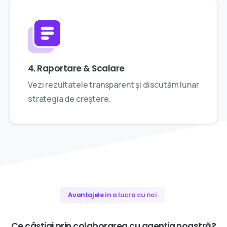
4. Raportare & Scalare
Vezi rezultatele transparent și discutăm lunar
strategia de creștere.
Avantajele in a lucra cu noi
Ce
câștigi
prin
colaborarea
cu
agenția
noastră?