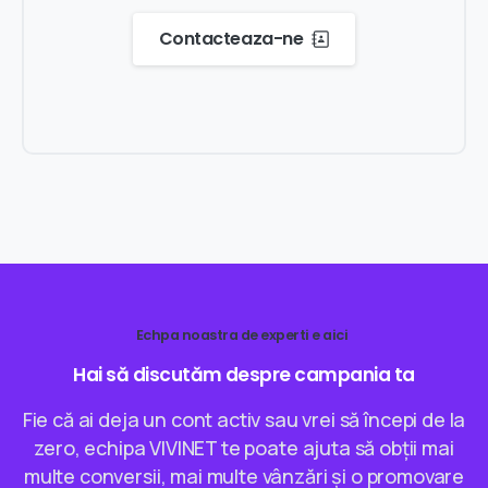
Contacteaza-ne
Echpa noastra de experti e aici
Hai
să
discutăm
despre
campania
ta
Fie că ai deja un cont activ sau vrei să începi de la
zero, echipa VIVINET te poate ajuta să obții mai
multe conversii, mai multe vânzări și o promovare