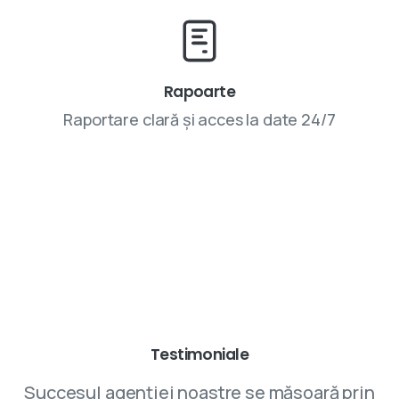
Rapoarte
Raportare clară și acces la date 24/7
Parteneriatele cu VIVINET aduc rezultate
Testimoniale
Succesul agenției noastre se măsoară prin