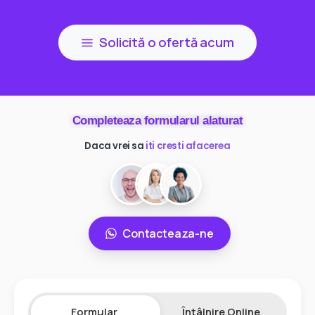
Solicită o ofertă acum
Completeaza formularul alaturat
Daca vrei sa
ai mai multi clienti
Contacteaza-ne
Formular
Întâlnire Online