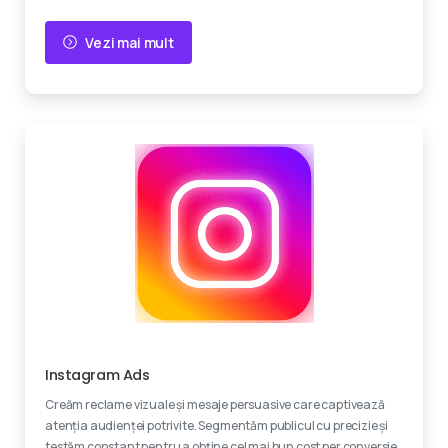
Vezi mai mult
Creativitate
Instagram Ads
Creăm reclame vizuale și mesaje persuasive care captivează
atenția audienței potrivite. Segmentăm publicul cu precizie și
testăm constant pentru a obține cel mai bun cost per conversie.