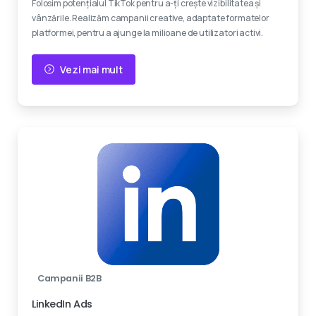
Folosim potențialul TikTok pentru a-ți crește vizibilitatea și
vânzările. Realizăm campanii creative, adaptate formatelor
platformei, pentru a ajunge la milioane de utilizatori activi.
Vezi mai mult
Campanii B2B
LinkedIn Ads