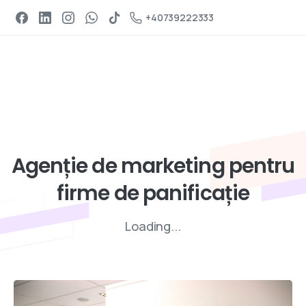
Programeaza un apel
+40739222333
Servicii de digital marketing
Agenție
de
marketing
pentru
firme
de
panificație
Loading...