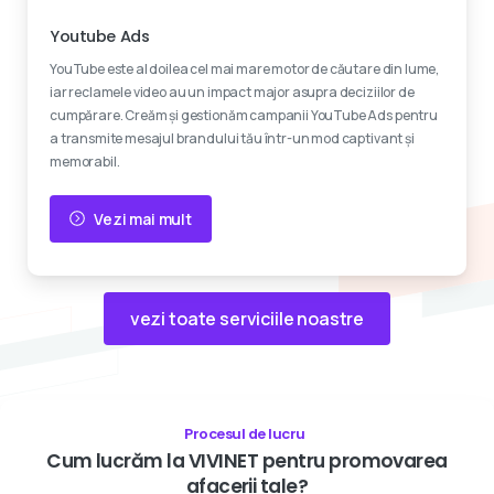
Youtube Ads
YouTube este al doilea cel mai mare motor de căutare din lume,
iar reclamele video au un impact major asupra deciziilor de
cumpărare. Creăm și gestionăm campanii YouTube Ads pentru
a transmite mesajul brandului tău într-un mod captivant și
memorabil.
Vezi mai mult
vezi toate serviciile noastre
Procesul de lucru
Cum
lucrăm
la
VIVINET
pentru
promovarea
afacerii
tale?