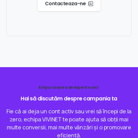
Contacteaza-ne
Echpa noastra de experti e aici
Hai
să
discutăm
despre
campania
ta
Fie că ai deja un cont activ sau vrei să începi de la
zero, echipa VIVINET te poate ajuta să obții mai
multe conversii, mai multe vânzări și o promovare
eficientă.