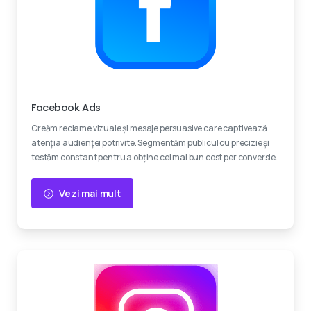
Experti certificati
Facebook Ads
Creăm reclame vizuale și mesaje persuasive care captivează
atenția audienței potrivite. Segmentăm publicul cu precizie și
testăm constant pentru a obține cel mai bun cost per conversie.
Vezi mai mult