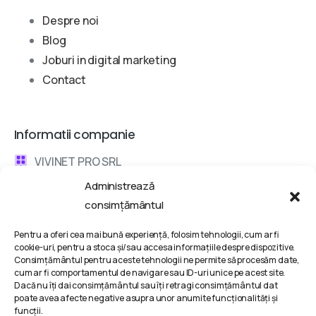
Despre noi
Blog
Joburi in digital marketing
Contact
Informatii companie
VIVINET PRO SRL
Administrează
Bd. Metalurgiei 132, Bucharest, Romania
consimțământul
contact @ vivinet .ro
Pentru a oferi cea mai bună experiență, folosim tehnologii, cum ar fi
cookie-uri, pentru a stoca și/sau accesa informațiile despre dispozitive.
Discuta cu un consultant
Consimțământul pentru aceste tehnologii ne permite să procesăm date,
cum ar fi comportamentul de navigare sau ID-uri unice pe acest site.
Dacă nu îți dai consimțământul sau îți retragi consimțământul dat
Termeni si conditii
poate avea afecte negative asupra unor anumite funcționalități și
funcții.