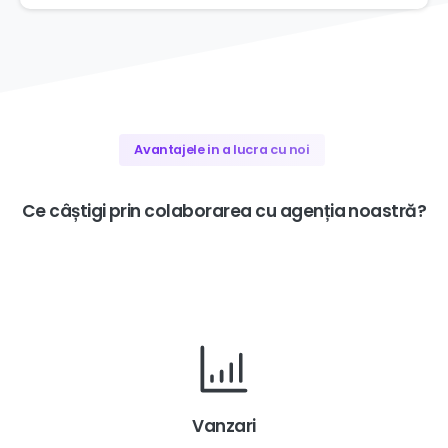
Avantajele in a lucra cu noi
Ce
câștigi
prin
colaborarea
cu
agenția
noastră?
Vanzari