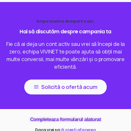
Echpa noastra de experti e aici
Hai
să
discutăm
despre
campania
ta
Fie că ai deja un cont activ sau vrei să începi de la
zero, echipa VIVINET te poate ajuta să obții mai
multe conversii, mai multe vânzări și o promovare
eficientă.
Solicită o ofertă acum
Completeaza formularul alaturat
Daca vrei sa
ai mai multi clienti