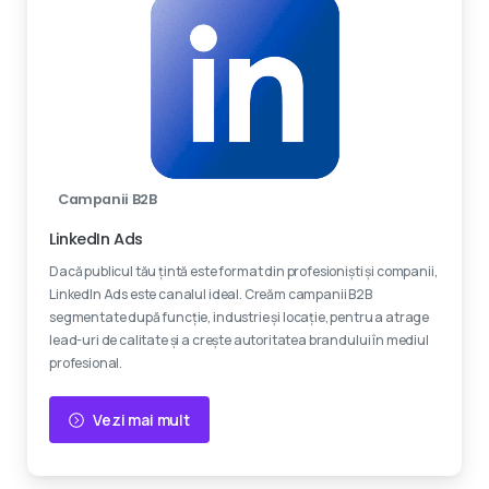
Campanii B2B
LinkedIn Ads
Dacă publicul tău țintă este format din profesioniști și companii,
LinkedIn Ads este canalul ideal. Creăm campanii B2B
segmentate după funcție, industrie și locație, pentru a atrage
lead-uri de calitate și a crește autoritatea brandului în mediul
profesional.
Vezi mai mult