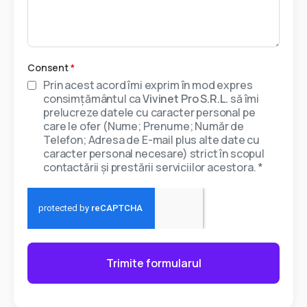
Consent
*
Prin acest acord îmi exprim în mod expres
consimțământul ca
Vivinet Pro S.R.L.
să îmi
prelucreze datele cu caracter personal pe
care le ofer (Nume; Prenume; Număr de
Telefon; Adresa de E-mail plus alte date cu
caracter personal necesare) strict în scopul
contactării și prestării serviciilor acestora. *
Trimite formularul