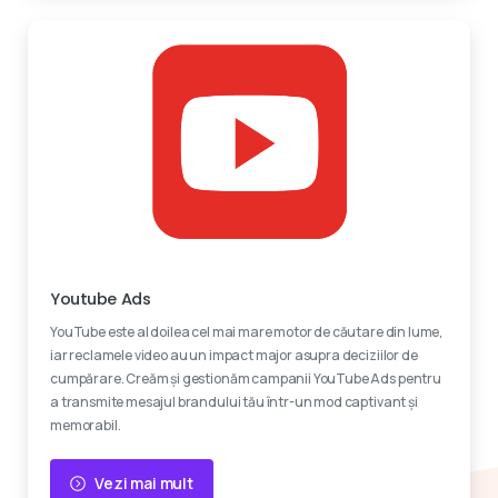
Reclame video
Youtube Ads
YouTube este al doilea cel mai mare motor de căutare din lume,
iar reclamele video au un impact major asupra deciziilor de
cumpărare. Creăm și gestionăm campanii YouTube Ads pentru
a transmite mesajul brandului tău într-un mod captivant și
memorabil.
Vezi mai mult