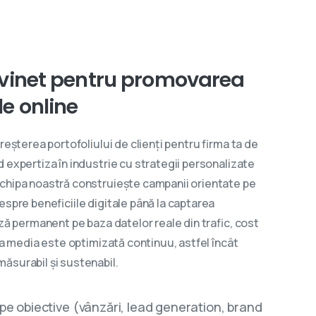
vinet
pentru
promovarea
le
online
reșterea portofoliului de clienți pentru firma ta de
 expertiza în industrie cu strategii personalizate
Echipa noastră construiește campanii orientate pe
espre beneficiile digitale până la captarea
ază permanent pe baza datelor reale din trafic, cost
 ta media este optimizată continuu, astfel încât
ăsurabil și sustenabil.
 pe obiective (vânzări, lead generation, brand