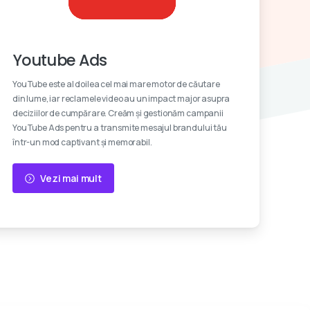
Reclame video
Youtube Ads
YouTube este al doilea cel mai mare motor de căutare
din lume, iar reclamele video au un impact major asupra
deciziilor de cumpărare. Creăm și gestionăm campanii
YouTube Ads pentru a transmite mesajul brandului tău
într-un mod captivant și memorabil.
Vezi mai mult