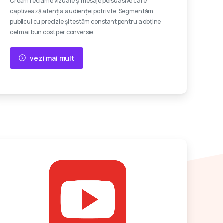
Creăm reclame vizuale și mesaje persuasive care
captivează atenția audienței potrivite. Segmentăm
publicul cu precizie și testăm constant pentru a obține
cel mai bun cost per conversie.
vezi mai mult