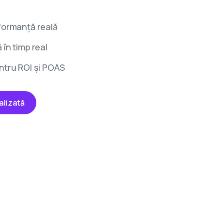
formanță reală
în timp real
ntru ROI și POAS
alizată