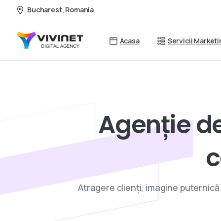
Bucharest, Romania
Acasa
Servicii Market
Agenție
d
c
Atragere clienți, imagine puternică ș