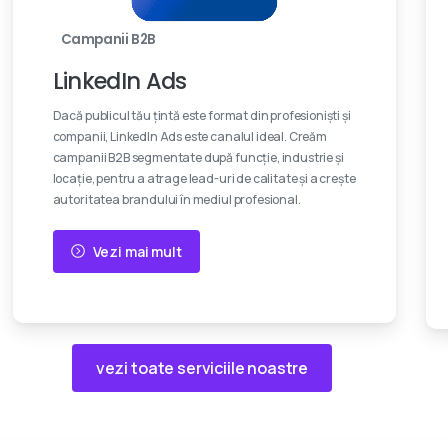
Campanii B2B
LinkedIn Ads
Dacă publicul tău țintă este format din profesioniști și
companii, LinkedIn Ads este canalul ideal. Creăm
campanii B2B segmentate după funcție, industrie și
locație, pentru a atrage lead-uri de calitate și a crește
autoritatea brandului în mediul profesional.
Vezi mai mult
vezi toate serviciile noastre