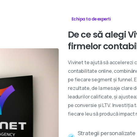
Echipa ta de experti
De
ce
să
alegi
Vi
firmelor
contabi
Vivinet te ajută să accelerezi c
contabilitate online, combinând
pe fiecare segment și funnel. 
rezultate, de la mesaje clare d
leadurilor calificate, și ajuste
pe conversie și LTV. Investiția
fiecare leu să producă impact m
Strategii personalizate