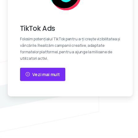
Devino viral
TikTok Ads
Folosim potențialul TikTok pentru a-ți crește vizibilitatea și
vânzările. Realizăm campanii creative, adaptate
formatelor platformei, pentru a ajunge la milioane de
utilizatori activi.
Vezi mai mult