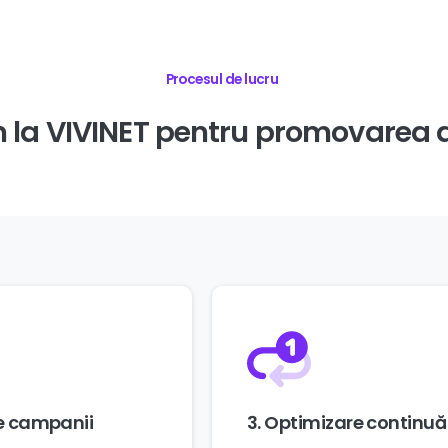
Procesul de lucru
m
la
VIVINET
pentru
promovarea
re campanii
3. Optimizare continuă