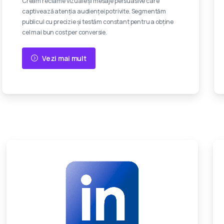
Creăm reclame vizuale și mesaje persuasive care
captivează atenția audienței potrivite. Segmentăm
publicul cu precizie și testăm constant pentru a obține
cel mai bun cost per conversie.
Vezi mai mult