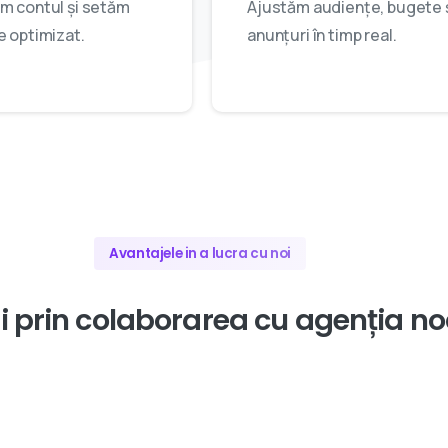
m contul și setăm
Ajustăm audiențe, bugete 
e optimizat.
anunțuri în timp real.
Avantajele in a lucra cu noi
i
prin
colaborarea
cu
agenția
no