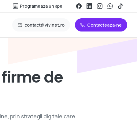
Programeaza un apel
contact@vivinet.ro
Contacteaza-ne
firme
de
ne, prin strategii digitale care