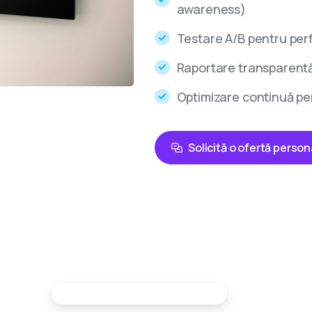
awareness)
Testare A/B pentru per
Raportare transparentă 
Optimizare continuă pe
Solicită o ofertă person
Partenerii tai in marketing digital