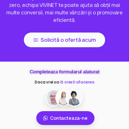
zero, echipa VIVINET te poate ajuta să obții mai
multe conversii, mai multe vânzări și o promovare
eficientă.
Solicită o ofertă acum
Completeaza formularul alaturat
Daca vrei sa
ai mai multi clienti
Contacteaza-ne