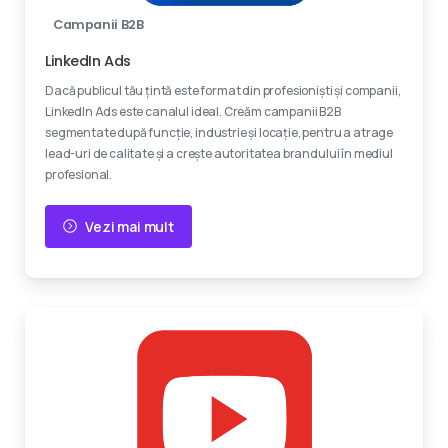
Campanii B2B
LinkedIn Ads
Dacă publicul tău țintă este format din profesioniști și companii,
LinkedIn Ads este canalul ideal. Creăm campanii B2B
segmentate după funcție, industrie și locație, pentru a atrage
lead-uri de calitate și a crește autoritatea brandului în mediul
profesional.
Vezi mai mult