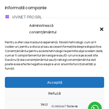
Informatii companie
VIVINET PRO SRL
Administrează
Bd. Metalurgiei 132, Bucharest, Romania
consimțământul
contact @ vivinet .ro
Pentru a oferi cea mai bună experiență, folosim tehnologii, cum ar fi
cookie-uri, pentru a stoca și/sau accesa informațiile despre dispozitive.
Discuta cu un consultant
Consimțământul pentru aceste tehnologii ne permite să procesăm date,
cum ar fi comportamentul de navigare sau ID-uri unice pe acest site.
Dacă nu îți dai consimțământul sau îți retragi consimțământul dat
Termeni si conditii
poate avea afecte negative asupra unor anumite funcționalități și
funcții.
Politica de Confidentialitate
Politica de Cookie-uri
Acceptă
Refuză
2025 | VIVINET PRO SRL © All rights reserved @ Powered
Vezi preferințele
Ai intrebari?
Scrie-ne