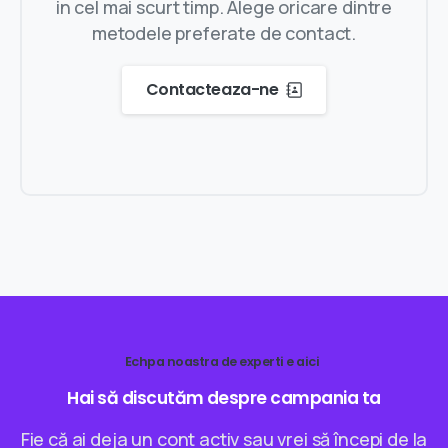
in cel mai scurt timp. Alege oricare dintre
metodele preferate de contact.
Contacteaza-ne
Echpa noastra de experti e aici
Hai
să
discutăm
despre
campania
ta
Fie că ai deja un cont activ sau vrei să începi de la