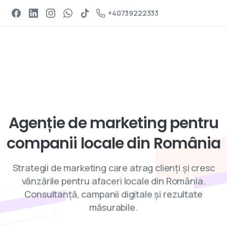
Programeaza un apel
+40739222333
Servicii de digital marketing
Agenție
de
marketing
pentru
companii
locale
din
România
Strategii de marketing care atrag clienți și cresc
vânzările pentru afaceri locale din România.
Consultanță, campanii digitale și rezultate
măsurabile.