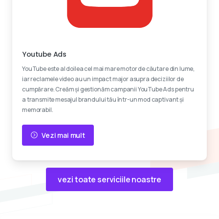
Reclame video
Youtube Ads
YouTube este al doilea cel mai mare motor de căutare din lume,
iar reclamele video au un impact major asupra deciziilor de
cumpărare. Creăm și gestionăm campanii YouTube Ads pentru
a transmite mesajul brandului tău într-un mod captivant și
memorabil.
Vezi mai mult
vezi toate serviciile noastre