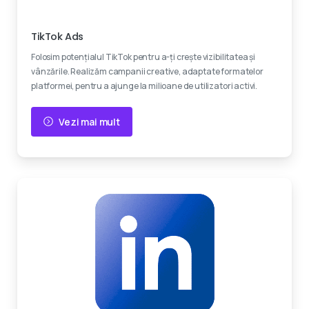
Devino viral
TikTok Ads
Folosim potențialul TikTok pentru a-ți crește vizibilitatea și
vânzările. Realizăm campanii creative, adaptate formatelor
platformei, pentru a ajunge la milioane de utilizatori activi.
Vezi mai mult