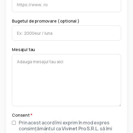
Bugetul de promovare ( optional )
Mesajul tau
Consent
*
Prin acest acord îmi exprim în mod expres
consimțământul ca
Vivinet Pro S.R.L.
să îmi