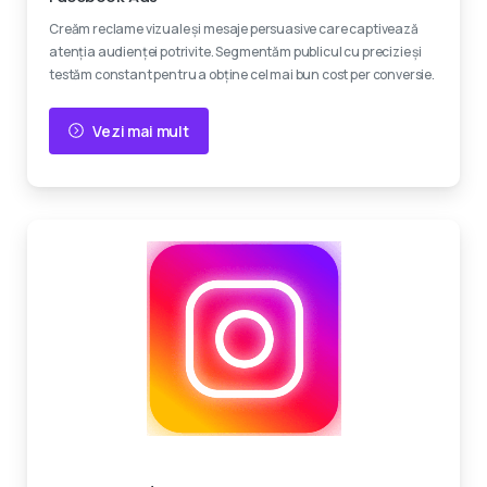
Creăm reclame vizuale și mesaje persuasive care captivează
atenția audienței potrivite. Segmentăm publicul cu precizie și
testăm constant pentru a obține cel mai bun cost per conversie.
Vezi mai mult
Creativitate