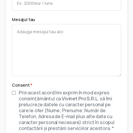
Mesajul tau
Consent
*
Prin acest acord îmi exprim în mod expres
consimțământul ca
Vivinet Pro S.R.L.
să îmi
prelucreze datele cu caracter personal pe
care le ofer (Nume; Prenume; Număr de
Telefon; Adresa de E-mail plus alte date cu
caracter personal necesare) strict în scopul
contactării și prestării serviciilor acestora. *