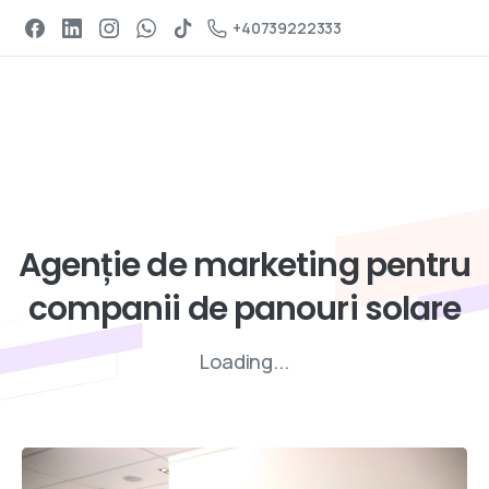
Programeaza un apel
+40739222333
Servicii de digital marketing
Agenție
de
marketing
pentru
companii
de
panouri
solare
Loading...