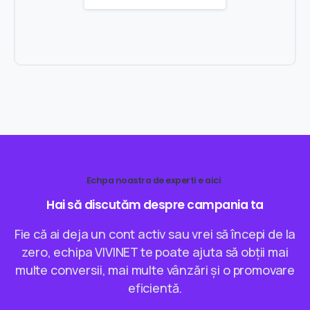
Echpa noastra de experti e aici
Hai
să
discutăm
despre
campania
ta
Fie că ai deja un cont activ sau vrei să începi de la
zero, echipa VIVINET te poate ajuta să obții mai
multe conversii, mai multe vânzări și o promovare
eficientă.