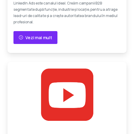
LinkedIn Ads este canalul ideal. Creăm campanii B2B
segmentate după funcție, industrie și locație, pentru a atrage
lead-uri de calitate și a crește autoritatea brandului în mediul
profesional.
Vezi mai mult
Reclame video