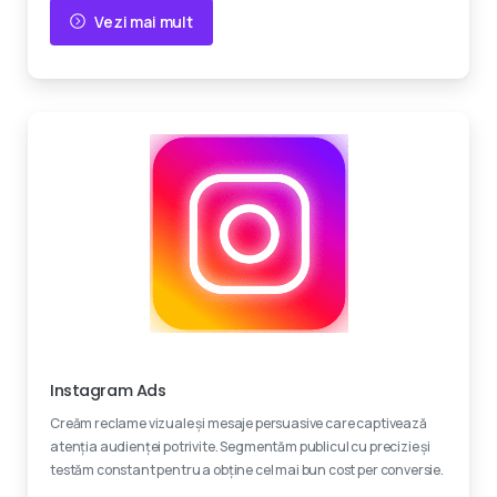
Vezi mai mult
Creativitate
Instagram Ads
Creăm reclame vizuale și mesaje persuasive care captivează
atenția audienței potrivite. Segmentăm publicul cu precizie și
testăm constant pentru a obține cel mai bun cost per conversie.