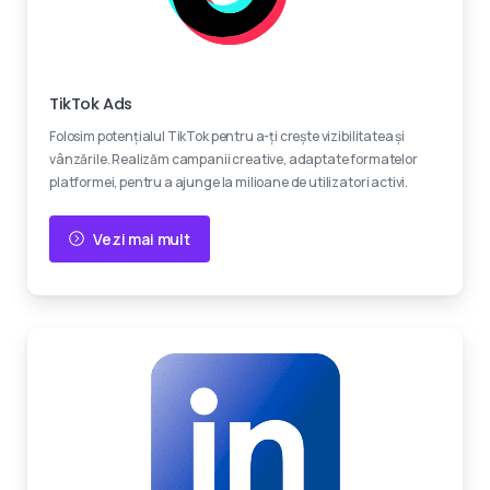
Devino viral
TikTok Ads
Folosim potențialul TikTok pentru a-ți crește vizibilitatea și
vânzările. Realizăm campanii creative, adaptate formatelor
platformei, pentru a ajunge la milioane de utilizatori activi.
Vezi mai mult