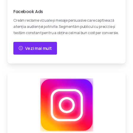
Experti certificati
Facebook Ads
Creăm reclame vizuale și mesaje persuasive care captivează
atenția audienței potrivite. Segmentăm publicul cu precizie și
testăm constant pentru a obține cel mai bun cost per conversie.
Vezi mai mult