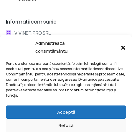
Informatii companie
VIVINET PRO SRL
Administrează
Bd. Metalurgiei 132, Bucharest, Romania
consimțământul
contact @ vivinet .ro
Pentru a oferi cea mai bună experiență, folosim tehnologii, cum ar fi
cookie-uri, pentru a stoca și/sau accesa informațiile despre dispozitive.
Discuta cu un consultant
Consimțământul pentru aceste tehnologii ne permite să procesăm date,
cum ar fi comportamentul de navigare sau ID-uri unice pe acest site.
Dacă nu îți dai consimțământul sau îți retragi consimțământul dat
Termeni si conditii
poate avea afecte negative asupra unor anumite funcționalități și
funcții.
Politica de Confidentialitate
Politica de Cookie-uri
Acceptă
Refuză