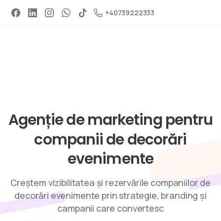
Programeaza un apel
+40739222333
Servicii de digital marketing
Agenție
de
marketing
pentru
companii
de
decorări
evenimente
Creștem vizibilitatea și rezervările companiilor de
decorări evenimente prin strategie, branding și
campanii care convertesc