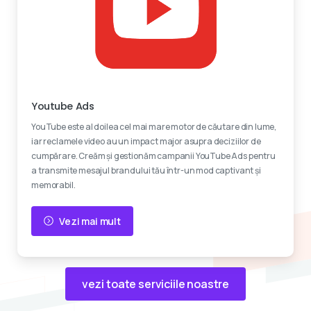
Reclame video
Youtube Ads
YouTube este al doilea cel mai mare motor de căutare din lume,
iar reclamele video au un impact major asupra deciziilor de
cumpărare. Creăm și gestionăm campanii YouTube Ads pentru
a transmite mesajul brandului tău într-un mod captivant și
memorabil.
Vezi mai mult
vezi toate serviciile noastre