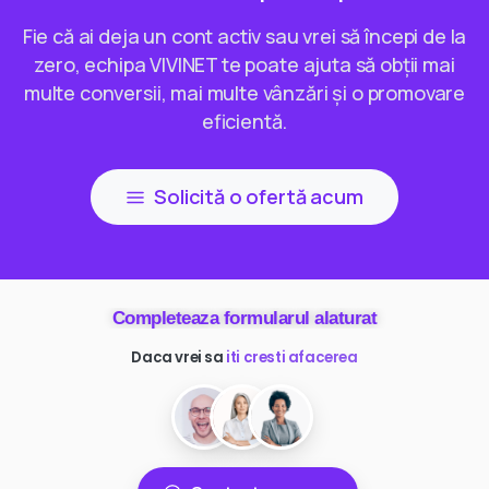
Fie că ai deja un cont activ sau vrei să începi de la
zero, echipa VIVINET te poate ajuta să obții mai
multe conversii, mai multe vânzări și o promovare
eficientă.
Solicită o ofertă acum
Completeaza formularul alaturat
Daca vrei sa
ai mai multi clienti