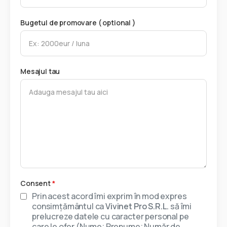
Bugetul de promovare ( optional )
Mesajul tau
Consent
*
Prin acest acord îmi exprim în mod expres
consimțământul ca
Vivinet Pro S.R.L.
să îmi
prelucreze datele cu caracter personal pe
care le ofer (Nume; Prenume; Număr de