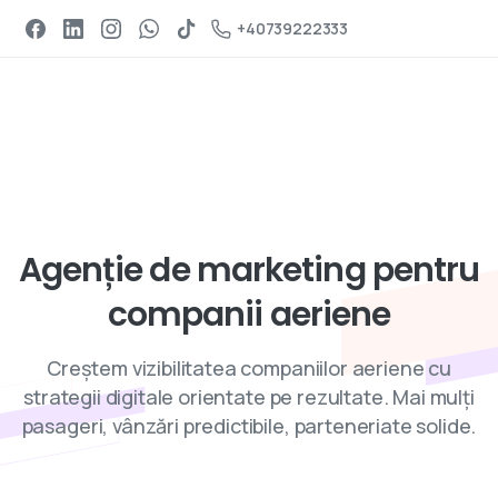
Programeaza un apel
+40739222333
Servicii de digital marketing
Agenție
de
marketing
pentru
companii
aeriene
Creștem vizibilitatea companiilor aeriene cu
strategii digitale orientate pe rezultate. Mai mulți
pasageri, vânzări predictibile, parteneriate solide.