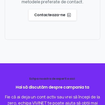
metodele preferate de contact.
Contacteaza-ne
Echpa noastra de experti e aici
Hai
să
discutăm
despre
campania
ta
Fie că ai deja un cont activ sau vrei să începi de la
zero, echipa VIVINET te poate ajuta să obții mai