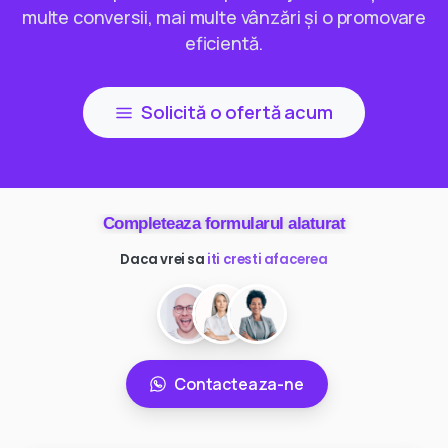
multe conversii, mai multe vânzări și o promovare
eficientă.
Solicită o ofertă acum
Completeaza formularul alaturat
Daca vrei sa
ai mai multi clienti
Contacteaza-ne