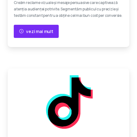
Creăm reclame vizuale și mesaje persuasive care captivează
atenția audienței potrivite. Segmentăm publicul cu precizie și
testăm constant pentru a obține cel mai bun cost per conversie.
vezi mai mult
Devino viral