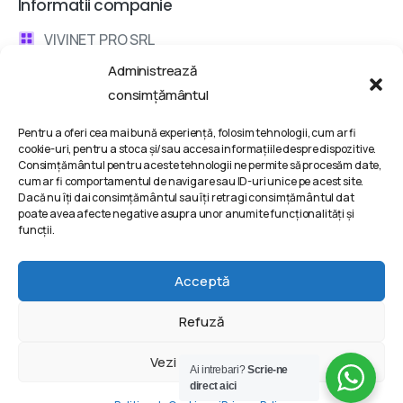
Informatii companie
VIVINET PRO SRL
Administrează
Bd. Metalurgiei 132, Bucharest, Romania
consimțământul
contact @ vivinet .ro
Pentru a oferi cea mai bună experiență, folosim tehnologii, cum ar fi
cookie-uri, pentru a stoca și/sau accesa informațiile despre dispozitive.
Discuta cu un consultant
Consimțământul pentru aceste tehnologii ne permite să procesăm date,
cum ar fi comportamentul de navigare sau ID-uri unice pe acest site.
Dacă nu îți dai consimțământul sau îți retragi consimțământul dat
Termeni si conditii
poate avea afecte negative asupra unor anumite funcționalități și
funcții.
Politica de Confidentialitate
Politica de Cookie-uri
Acceptă
Refuză
2025 | VIVINET PRO SRL © All rights reserved @ Powered
Vezi preferințele
Ai intrebari?
Scrie-ne
by
VIVINET – Digital agency
®
direct aici