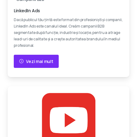
LinkedIn Ads
Dacă publicul tău țintă este format din profesioniști și companii,
LinkedIn Ads este canalul ideal. Creăm campanii B2B
segmentate după funcție, industrie și locație, pentru a atrage
lead-uri de calitate și a crește autoritatea brandului în mediul
profesional.
Vezi mai mult