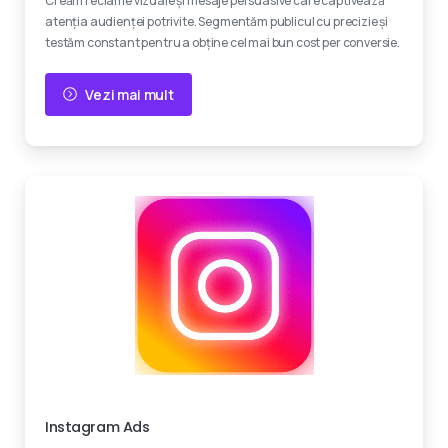
Creăm reclame vizuale și mesaje persuasive care captivează
atenția audienței potrivite. Segmentăm publicul cu precizie și
testăm constant pentru a obține cel mai bun cost per conversie.
Vezi mai mult
Creativitate
Instagram Ads