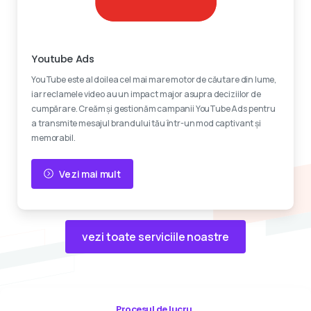
Reclame video
Youtube Ads
YouTube este al doilea cel mai mare motor de căutare din lume,
iar reclamele video au un impact major asupra deciziilor de
cumpărare. Creăm și gestionăm campanii YouTube Ads pentru
a transmite mesajul brandului tău într-un mod captivant și
memorabil.
Vezi mai mult
vezi toate serviciile noastre
Procesul de lucru