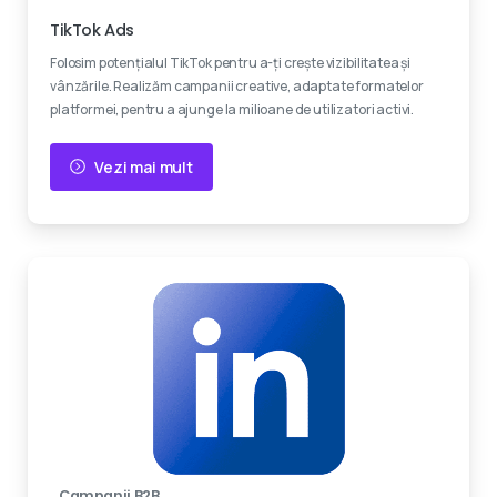
TikTok Ads
Folosim potențialul TikTok pentru a-ți crește vizibilitatea și
vânzările. Realizăm campanii creative, adaptate formatelor
platformei, pentru a ajunge la milioane de utilizatori activi.
Vezi mai mult
Campanii B2B