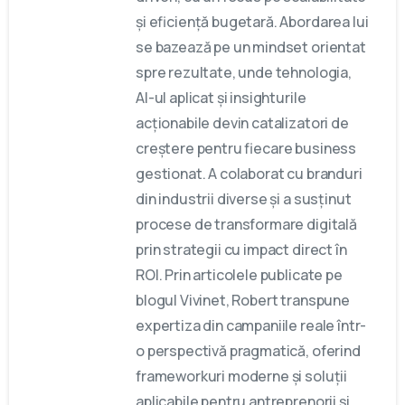
și eficiență bugetară. Abordarea lui
se bazează pe un mindset orientat
spre rezultate, unde tehnologia,
AI-ul aplicat și insighturile
acționabile devin catalizatori de
creștere pentru fiecare business
gestionat. A colaborat cu branduri
din industrii diverse și a susținut
procese de transformare digitală
prin strategii cu impact direct în
ROI. Prin articolele publicate pe
blogul Vivinet, Robert transpune
expertiza din campaniile reale într-
o perspectivă pragmatică, oferind
frameworkuri moderne și soluții
aplicabile pentru antreprenorii și