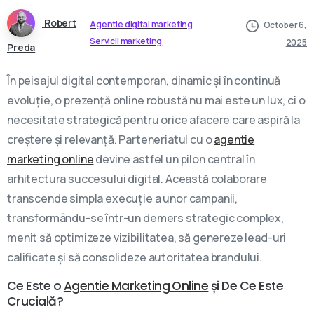
Robert
Agentie digital marketing
October 6,
Servicii marketing
2025
Preda
În peisajul digital contemporan, dinamic și în continuă
evoluție, o prezență online robustă nu mai este un lux, ci o
necesitate strategică pentru orice afacere care aspiră la
creștere și relevanță. Parteneriatul cu o
agentie
marketing online
devine astfel un pilon central în
arhitectura succesului digital. Această colaborare
transcende simpla execuție a unor campanii,
transformându-se într-un demers strategic complex,
menit să optimizeze vizibilitatea, să genereze lead-uri
calificate și să consolideze autoritatea brandului.
Ce Este o
Agentie Marketing Online
și De Ce Este
Crucială?