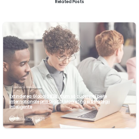
Related Posts
0
Servicii marketing
Extinderea Globală B2B: Cum să cucerești piețe
internaționale prin Digital Marketing și Strategii
Inteligente
January 5, 2026