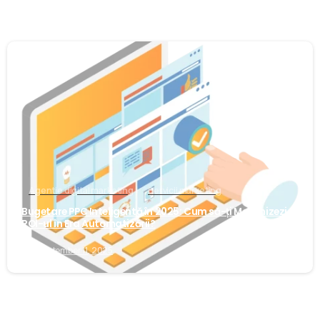
0
Agentie digital marketing
Servicii marketing
Bugetare PPC Inteligentă în 2025: Cum să-ți Maximizezi
ROI-ul în Era Automatizării?
September 11, 2025