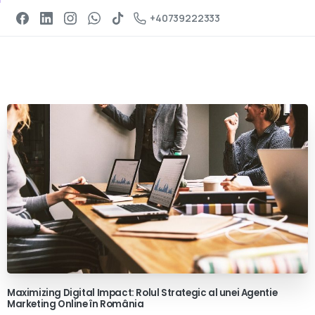
Programeaza un apel
+40739222333
Maximizing
Digital
Impact:
Rolul
Strategic
al
unei
Agentie
Marketing
Online
în
România