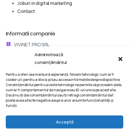
Joburi in digital marketing
Contact
Informatii companie
VIVINET PRO SRL
Administrează
Bd. Metalurgiei 132, Bucharest, Romania
consimțământul
contact @ vivinet .ro
Pentru a oferi cea mai bună experiență, folosim tehnologii, cum ar fi
cookie-uri, pentru a stoca și/sau accesa informațiile despre dispozitive.
Discuta cu un consultant
Consimțământul pentru aceste tehnologii ne permite să procesăm date,
cum ar fi comportamentul de navigare sau ID-uri unice pe acest site.
Dacă nu îți dai consimțământul sau îți retragi consimțământul dat
Termeni si conditii
poate avea afecte negative asupra unor anumite funcționalități și
funcții.
Politica de Confidentialitate
Politica de Cookie-uri
Acceptă